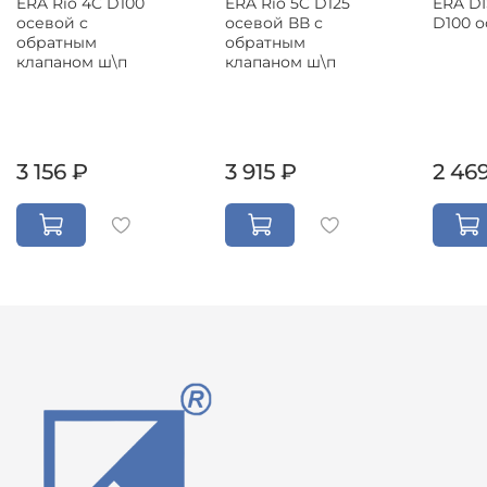
ERA DI
ERA Rio 4C D100
ERA Rio 5C D125
D100 
осевой с
осевой ВВ с
обратным
обратным
клапаном ш\п
клапаном ш\п
3 156 ₽
3 915 ₽
2 46