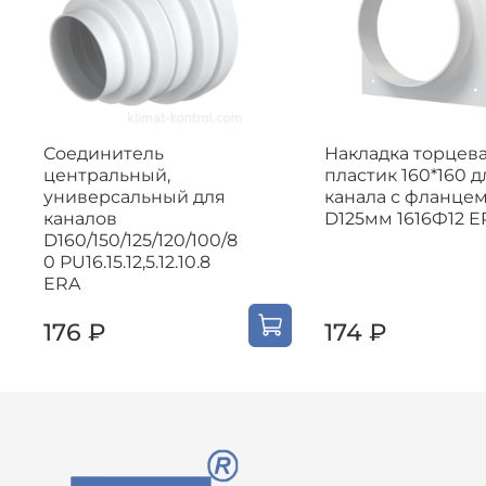
Соединитель
Накладка торцев
центральный,
пластик 160*160 д
универсальный для
канала с фланце
каналов
D125мм 1616Ф12 E
D160/150/125/120/100/8
0 PU16.15.12,5.12.10.8
ERA
176 ₽
174 ₽