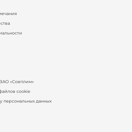
мечания
ества
иальности
ЗАО «Совплим»
файлов cookie
ку персональных данных