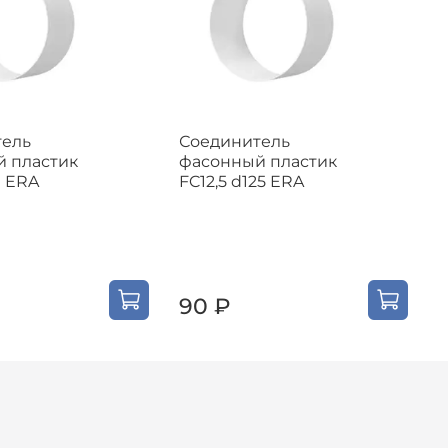
тель
Соединитель
 пластик
фасонный пластик
ф
0 ERA
FC12,5 d125 ERA
F
90 ₽