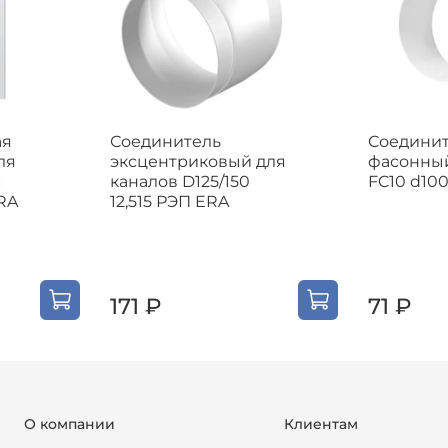
ая
Соединитель
Соедини
ля
эксцентриковый для
фасонный
м
каналов D125/150
FC10 d10
RA
12,515 РЭП ERA
171 ₽
71 ₽
О компании
Клиентам