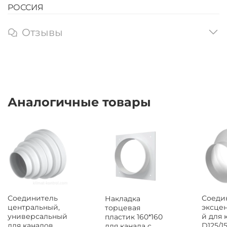
РОССИЯ
Отзывы
Аналогичные товары
Соединитель
Соеди
Накладка
центральный,
эксце
торцевая
универсальный
й для 
пластик 160*160
для каналов
D125/15
для канала с