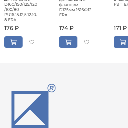
D160/150/125/120
РЭП E
фланцем
/100/80
D125мм 1616Ф12
PU16.15.12,5.12.10.
ERA
8 ERA
176 ₽
174 ₽
171 ₽