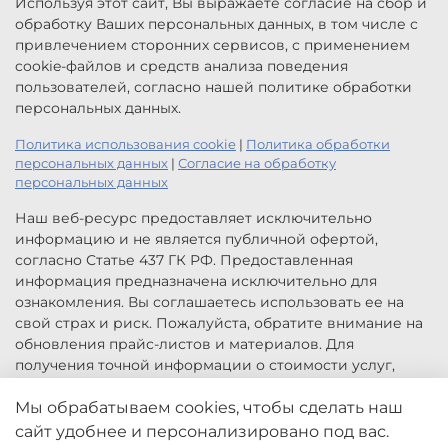
Используя этот сайт, Вы выражаете согласие на сбор и
обработку Ваших персональных данных, в том числе с
привлечением сторонних сервисов, с применением
cookie-файлов и средств анализа поведения
пользователей, согласно нашей политике обработки
персональных данных.
Политика использования cookie
|
Политика обработки
персональных данных
|
Согласие на обработку
персональных данных
Наш веб-ресурс предоставляет исключительно
информацию и не является публичной офертой,
согласно Статье 437 ГК РФ. Предоставленная
информация предназначена исключительно для
ознакомления. Вы соглашаетесь использовать ее на
свой страх и риск. Пожалуйста, обратите внимание на
обновления прайс-листов и материалов. Для
получения точной информации о стоимости услуг,
свяжитесь с нами по указанным контактам или для
Мы обрабатываем cookies, чтобы сделать наш
заказа услуг заполните форму обратной связи.
Цены, указанные на сайте приведены как справочная
сайт удобнее и персонализировано под вас.