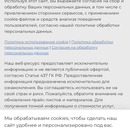
Используя этот сайт, Вы выражаете согласие на сбор и
обработку Ваших персональных данных, в том числе с
привлечением сторонних сервисов, с применением
cookie-файлов и средств анализа поведения
пользователей, согласно нашей политике обработки
персональных данных.
Политика использования cookie
|
Политика обработки
персональных данных
|
Согласие на обработку
персональных данных
Наш веб-ресурс предоставляет исключительно
информацию и не является публичной офертой,
согласно Статье 437 ГК РФ. Предоставленная
информация предназначена исключительно для
ознакомления. Вы соглашаетесь использовать ее на
свой страх и риск. Пожалуйста, обратите внимание на
обновления прайс-листов и материалов. Для
получения точной информации о стоимости услуг,
свяжитесь с нами по указанным контактам или для
Мы обрабатываем cookies, чтобы сделать наш
заказа услуг заполните форму обратной связи.
Цены, указанные на сайте приведены как справочная
сайт удобнее и персонализировано под вас.