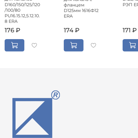
D160/150/125/120
РЭП E
фланцем
/100/80
D125мм 1616Ф12
PU16.15.12,5.12.10.
ERA
8 ERA
176 ₽
174 ₽
171 ₽