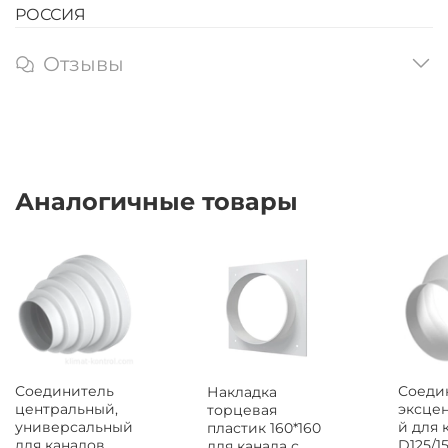
РОССИЯ
Отзывы
Аналогичные товары
Соединитель
Соеди
Накладка
центральный,
эксце
торцевая
универсальный
й для 
пластик 160*160
для каналов
D125/15
для канала с