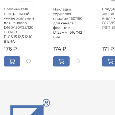
Соединитель
Соеди
Накладка
центральный,
эксце
торцевая
универсальный
й для 
пластик 160*160
для каналов
D125/15
для канала с
D160/150/125/120
РЭП E
фланцем
/100/80
D125мм 1616Ф12
PU16.15.12,5.12.10.
ERA
8 ERA
176 ₽
174 ₽
171 ₽