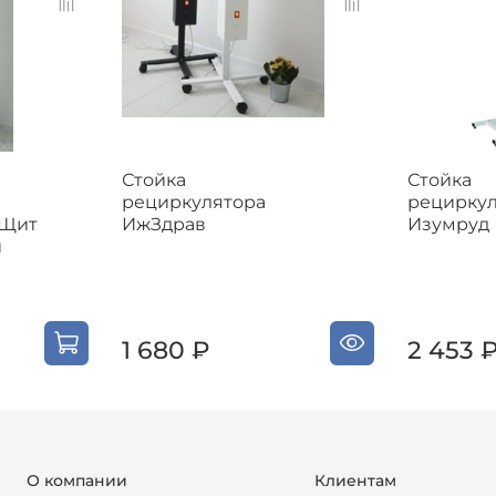
Стойка
Стойка
рециркулятора
рециркул
 Щит
ИжЗдрав
Изумруд
й
1 680 ₽
2 453 
О компании
Клиентам