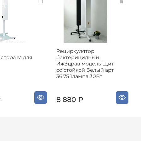
Рециркулятор
ятора М для
бактерицидный
ИжЗдрав модель Щит
со стойкой Белый арт
б
36.75 1лампа 30Вт
а
₽
8 880 ₽