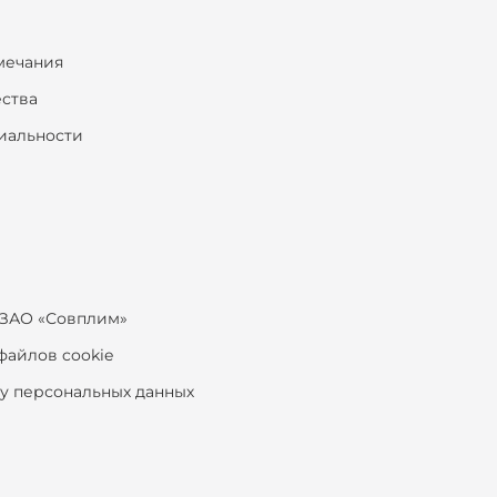
мечания
ества
иальности
ЗАО «Совплим»
файлов cookie
ку персональных данных