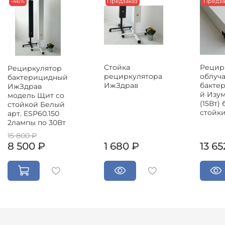
-46%
Предзаказ
Предза
Стойка
Рецир
Рециркулятор
рециркулятора
облуч
бактерицидный
ИжЗдрав
бакте
ИжЗдрав
й Изум
модель Щит со
(15Вт) 
стойкой Белый
стойк
арт. ESP60.150
2лампы по 30Вт
15 800 ₽
8 500 ₽
1 680 ₽
13 65