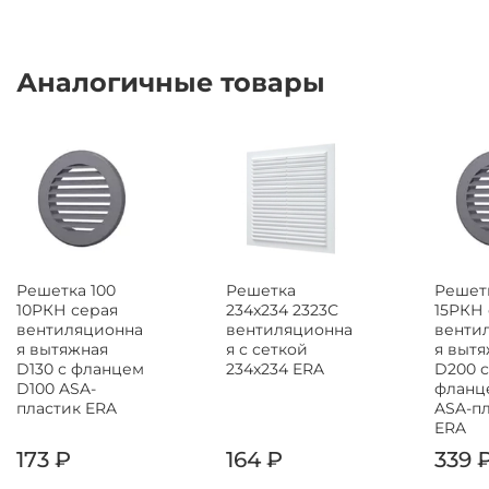
Аналогичные товары
Решетка 100
Решетка
Решетк
10РКН серая
234x234 2323С
15РКН
вентиляционна
вентиляционна
венти
я вытяжная
я с сеткой
я выт
D130 с фланцем
234х234 ERA
D200 с
D100 ASA-
фланц
пластик ERA
ASA-п
ERA
173 ₽
164 ₽
339 