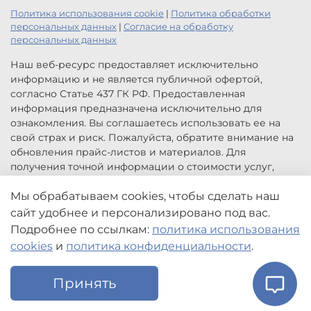
Политика использования cookie
|
Политика обработки
персональных данных
|
Согласие на обработку
персональных данных
Наш веб-ресурс предоставляет исключительно
информацию и не является публичной офертой,
согласно Статье 437 ГК РФ. Предоставленная
информация предназначена исключительно для
ознакомления. Вы соглашаетесь использовать ее на
свой страх и риск. Пожалуйста, обратите внимание на
обновления прайс-листов и материалов. Для
получения точной информации о стоимости услуг,
свяжитесь с нами по указанным контактам или для
заказа услуг заполните форму обратной связи.
Мы обрабатываем cookies, чтобы сделать наш
Цены, указанные на сайте приведены как справочная
сайт удобнее и персонализировано под вас.
информация и не являются публичной офертой. Могут
Подробнее по ссылкам:
политика использования
быть изменены в любое время без предупреждения.
cookies
и
политика конфиденциальности
.
Принять
Главная
Поиск
Корзина
Избранное
Профиль