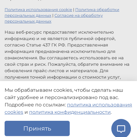
Политика использования cookie
|
Политика обработки
персональных данных
|
Согласие на обработку
персональных данных
Наш веб-ресурс предоставляет исключительно
информацию и не является публичной офертой,
согласно Статье 437 ГК РФ. Предоставленная
информация предназначена исключительно для
ознакомления. Вы соглашаетесь использовать ее на
свой страх и риск. Пожалуйста, обратите внимание на
обновления прайс-листов и материалов. Для
получения точной информации о стоимости услуг,
свяжитесь с нами по указанным контактам или для
заказа услуг заполните форму обратной связи.
Мы обрабатываем cookies, чтобы сделать наш
Цены, указанные на сайте приведены как справочная
сайт удобнее и персонализировано под вас.
информация и не являются публичной офертой. Могут
Подробнее по ссылкам:
политика использования
быть изменены в любое время без предупреждения.
cookies
и
политика конфиденциальности
.
Принять
Главная
Поиск
Корзина
Избранное
Профиль