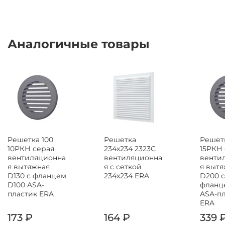
Аналогичные товары
Решетка 100
Решетка
Решетк
10РКН серая
234x234 2323С
15РКН
вентиляционна
вентиляционна
венти
я вытяжная
я с сеткой
я выт
D130 с фланцем
234х234 ERA
D200 с
D100 ASA-
фланц
пластик ERA
ASA-п
ERA
173 ₽
164 ₽
339 