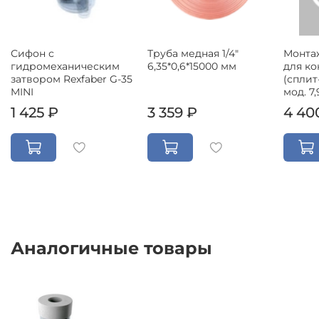
Сифон с
Труба медная 1/4"
Монта
гидромеханическим
6,35*0,6*15000 мм
для к
затвором Rexfaber G-35
(сплит
MINI
мод. 7,
1 425 ₽
3 359 ₽
4 40
Аналогичные товары