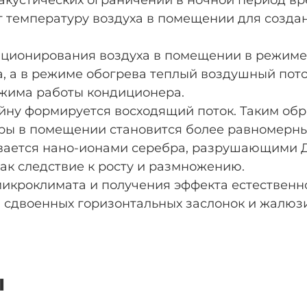
 акустических ограничений в ночной период вр
 температуру воздуха в помещении для созда
иционирования воздуха в помещении в режим
а, а в режиме обогрева теплый воздушный пото
жима работы кондиционера.
ну формируется восходящий поток. Таким обр
уры в помещении становится более равномерн
вается нано-ионами серебра, разрушающими ДН
ак следствие к росту и размножению.
микроклимата и получения эффекта естественн
я сдвоенных горизонтальных заслонок и жалюз
ы