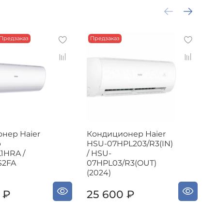
Предзаказ
Предзаказ
нер Haier
Кондиционер Haier
К
р
HSU-07HPL203/R3(IN)
S
1HRA /
/ HSU-
S2FA
07HPL03/R3(OUT)
(2024)
 ₽
25 600 ₽