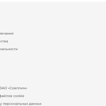
мечания
ества
иальности
ЗАО «Совплим»
файлов cookie
ку персональных данных