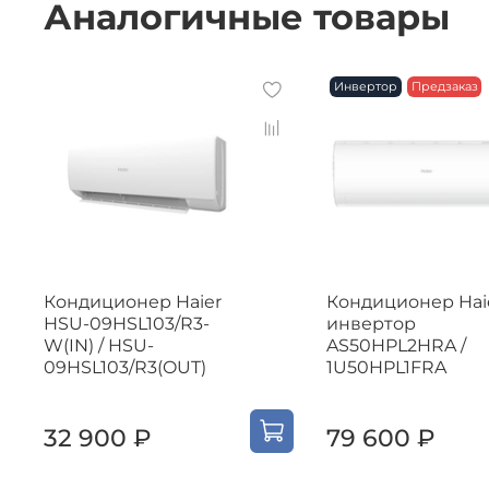
Аналогичные товары
Инвертор
Предзаказ
Кондиционер Haier
Кондиционер Hai
HSU-09HSL103/R3-
инвертор
W(IN) / HSU-
AS50HPL2HRA /
09HSL103/R3(OUT)
1U50HPL1FRA
32 900 ₽
79 600 ₽