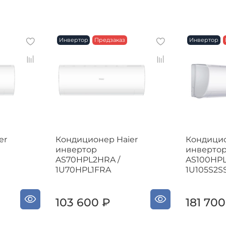
Инвертор
Предзаказ
Инвертор
er
Кондиционер Haier
Кондицио
инвертор
инверто
AS70HPL2HRA /
AS100HPL
1U70HPL1FRA
1U105S2S
103 600 ₽
181 700