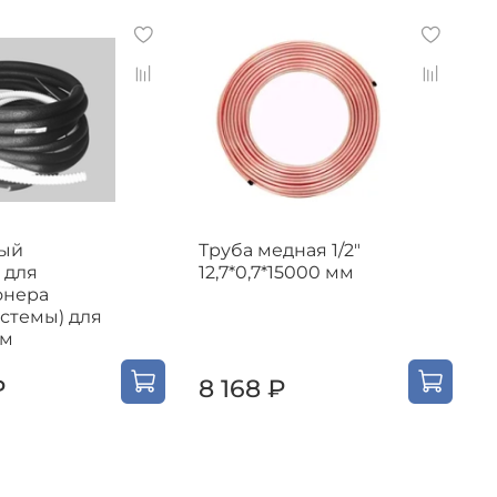
ый
Труба медная 1/2"
 для
12,7*0,7*15000 мм
онера
4
истемы) для
5м
₽
8 168 ₽