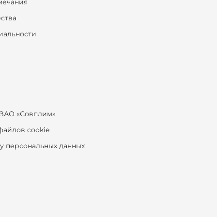
мечания
ества
иальности
ЗАО «Совплим»
файлов cookie
ку персональных данных