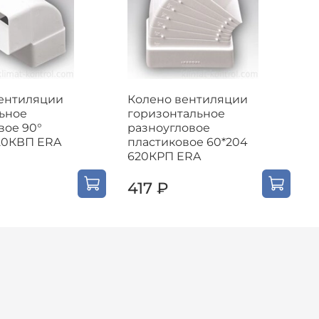
ентиляции
Колено вентиляции
К
ьное
горизонтальное
г
вое 90°
разноугловое
р
20КВП ERA
пластиковое 60*204
п
620КРП ERA
5
417 ₽