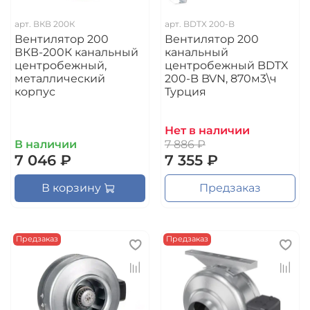
арт.
ВКВ 200К
арт.
BDTX 200-B
Вентилятор 200
Вентилятор 200
ВКВ-200К канальный
канальный
центробежный,
центробежный BDTX
металлический
200-B BVN, 870м3\ч
корпус
Турция
Нет в наличии
В наличии
7 886 ₽
7 046 ₽
7 355 ₽
В корзину
Предзаказ
Предзаказ
Предзаказ