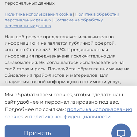
персональных данных.
Политика использования cookie
|
Политика обработки
персональных данных
|
Согласие на обработку
персональных данных
Наш веб-ресурс предоставляет исключительно
информацию и не является публичной офертой,
согласно Статье 437 ГК РФ. Предоставленная
информация предназначена исключительно для
ознакомления. Вы соглашаетесь использовать ее на
свой страх и риск. Пожалуйста, обратите внимание на
обновления прайс-листов и материалов. Для
получения точной информации о стоимости услуг,
свяжитесь с нами по указанным контактам или для
заказа услуг заполните форму обратной связи.
Мы обрабатываем cookies, чтобы сделать наш
Цены, указанные на сайте приведены как справочная
сайт удобнее и персонализировано под вас.
информация и не являются публичной офертой. Могут
Подробнее по ссылкам:
политика использования
быть изменены в любое время без предупреждения.
cookies
и
политика конфиденциальности
.
Принять