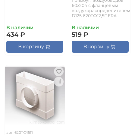
прямоуг. воздуховодов
60х204 с фланцевым
воздухораспределителем
D125 620ТФ12,5ПERA...
В наличии
В наличии
434 ₽
519 ₽
В корзину
В корзину
арт.
620ТФ16П