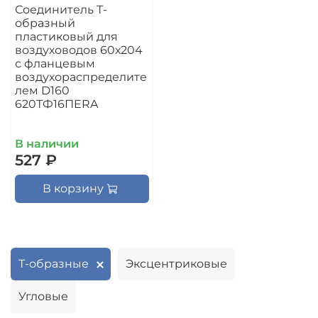
Соединитель Т-
образный
пластиковый для
воздуховодов 60х204
с фланцевым
воздухораспределите
лем D160
620ТФ16ПERA
В наличии
527 ₽
В корзину
Т-образные
Эксцентриковые
Угловые