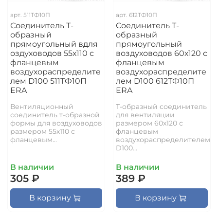
арт.
511ТФ10П
арт.
612ТФ10П
Соединитель Т-
Соединитель Т-
образный
образный
прямоугольный вдля
прямоугольный
оздуховодов 55х110 с
воздуховодов 60х120 с
фланцевым
фланцевым
воздухораспределите
воздухораспределите
лем D100 511ТФ10П
лем D100 612ТФ10П
ERA
ERA
Вентиляционный
Т-образный соединитель
соединитель т-образной
для вентиляции
формы для воздуховодов
размером 60х120 с
размером 55х110 с
фланцевым
фланцевым...
воздухораспределителем
D100...
В наличии
В наличии
305 ₽
389 ₽
В корзину
В корзину