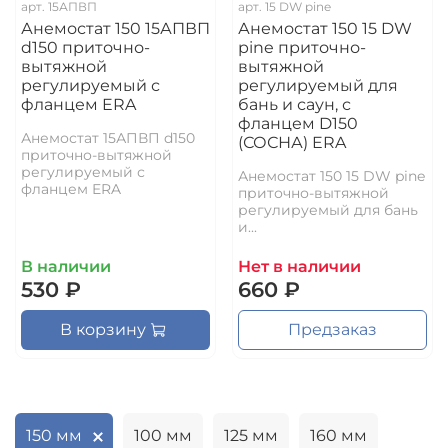
арт.
15АПВП
арт.
15 DW pine
Анемостат 150 15АПВП
Анемостат 150 15 DW
d150 приточно-
pine приточно-
вытяжной
вытяжной
регулируемый с
регулируемый для
фланцем ERA
бань и саун, с
фланцем D150
Анемостат 15АПВП d150
(СОСНА) ERA
приточно-вытяжной
регулируемый с
Анемостат 150 15 DW pine
фланцем ERA
приточно-вытяжной
регулируемый для бань
и...
В наличии
Нет в наличии
530 ₽
660 ₽
В корзину
Предзаказ
150 мм
100 мм
125 мм
160 мм