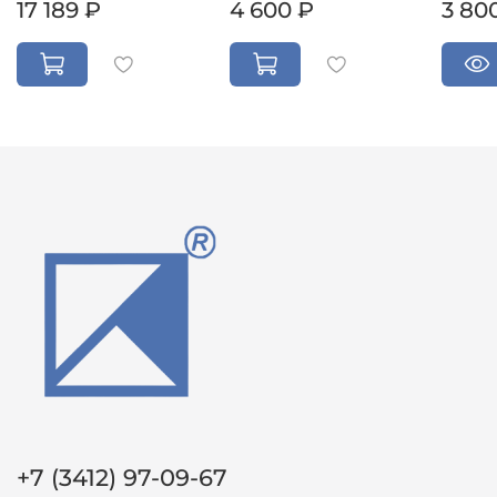
17 189 ₽
4 600 ₽
3 80
+7 (3412) 97-09-67