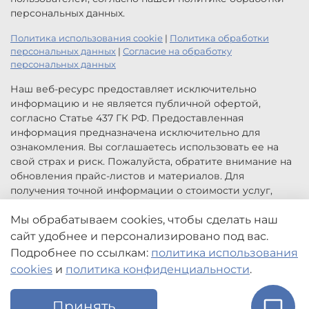
персональных данных.
Политика использования cookie
|
Политика обработки
персональных данных
|
Согласие на обработку
персональных данных
Наш веб-ресурс предоставляет исключительно
информацию и не является публичной офертой,
согласно Статье 437 ГК РФ. Предоставленная
информация предназначена исключительно для
ознакомления. Вы соглашаетесь использовать ее на
свой страх и риск. Пожалуйста, обратите внимание на
обновления прайс-листов и материалов. Для
получения точной информации о стоимости услуг,
свяжитесь с нами по указанным контактам или для
заказа услуг заполните форму обратной связи.
Мы обрабатываем cookies, чтобы сделать наш
Цены, указанные на сайте приведены как справочная
сайт удобнее и персонализировано под вас.
информация и не являются публичной офертой. Могут
Подробнее по ссылкам:
политика использования
быть изменены в любое время без предупреждения.
cookies
и
политика конфиденциальности
.
Принять