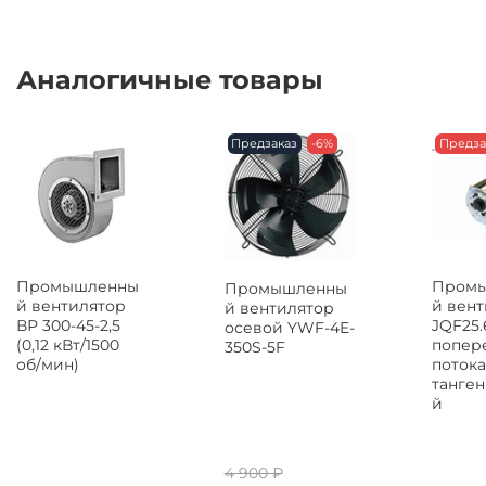
Аналогичные товары
Предзаказ
-6%
Предза
Промышленны
Пром
Промышленны
й вентилятор
й вен
й вентилятор
ВР 300-45-2,5
JQF25.
осевой YWF-4E-
(0,12 кВт/1500
попер
350S-5F
об/мин)
потока
танге
й
4 900 ₽