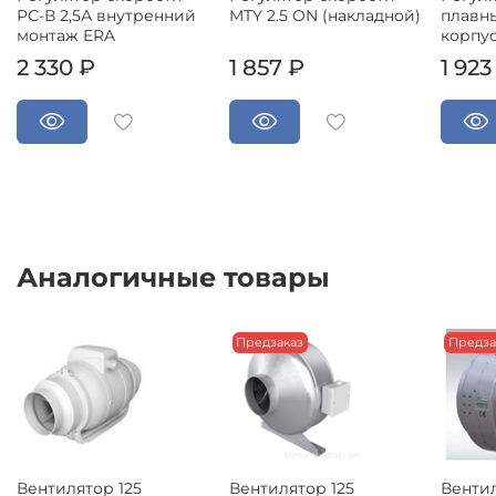
РС-В 2,5А внутренний
MTY 2.5 ON (накладной)
плавны
монтаж ERA
корпус
2 330 ₽
1 857 ₽
1 923
Аналогичные товары
Предзаказ
Предза
Вентилятор 125
Венти
Вентилятор 125