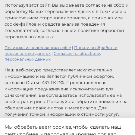
Используя этот сайт, Вы выражаете согласие на сбор и
обработку Ваших персональных данных, в том числе с
привлечением сторонних сервисов, с применением
cookie-файлов и средств анализа поведения
пользователей, согласно нашей политике обработки
персональных данных.
Политика использования cookie
|
Политика обработки
персональных данных
|
Согласие на обработку
персональных данных
Наш веб-ресурс предоставляет исключительно
информацию и не является публичной офертой,
согласно Статье 437 ГК РФ. Предоставленная
информация предназначена исключительно для
ознакомления. Вы соглашаетесь использовать ее на
свой страх и риск. Пожалуйста, обратите внимание на
обновления прайс-листов и материалов. Для
получения точной информации о стоимости услуг,
свяжитесь с нами по указанным контактам или для
заказа услуг заполните форму обратной связи.
Мы обрабатываем cookies, чтобы сделать наш
Цены, указанные на сайте приведены как справочная
сайт удобнее и персонализировано под вас.