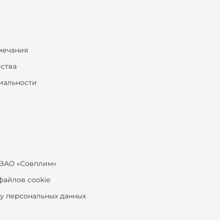
мечания
ества
иальности
ЗАО «Совплим»
файлов cookie
ку персональных данных