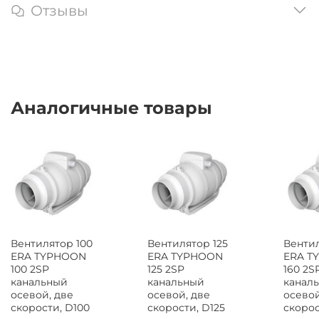
Отзывы
Аналогичные товары
Вентилятор 100
Вентилятор 125
Вентил
ERA TYPHOON
ERA TYPHOON
ERA T
100 2SP
125 2SP
160 2S
канальный
канальный
канал
осевой, две
осевой, две
осевой
скорости, D100
скорости, D125
скорос