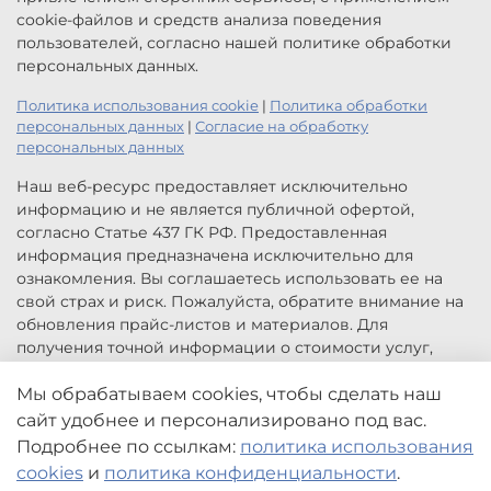
cookie-файлов и средств анализа поведения
пользователей, согласно нашей политике обработки
персональных данных.
Политика использования cookie
|
Политика обработки
персональных данных
|
Согласие на обработку
персональных данных
Наш веб-ресурс предоставляет исключительно
информацию и не является публичной офертой,
согласно Статье 437 ГК РФ. Предоставленная
информация предназначена исключительно для
ознакомления. Вы соглашаетесь использовать ее на
свой страх и риск. Пожалуйста, обратите внимание на
обновления прайс-листов и материалов. Для
получения точной информации о стоимости услуг,
свяжитесь с нами по указанным контактам или для
заказа услуг заполните форму обратной связи.
Мы обрабатываем cookies, чтобы сделать наш
Цены, указанные на сайте приведены как справочная
сайт удобнее и персонализировано под вас.
информация и не являются публичной офертой. Могут
Подробнее по ссылкам:
политика использования
быть изменены в любое время без предупреждения.
cookies
и
политика конфиденциальности
.