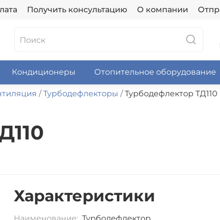
лата
Получить консультацию
О компании
Отпр
Кондиционеры
Отопительное оборудование
нтиляция
Турбодефлекторы
Турбодефлектор ТД110
Д110
Характеристики
Наименование:
Турбодефлектор