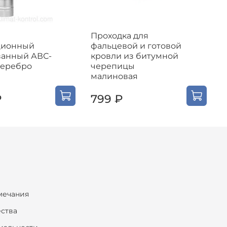
Проходка для
П
ционный
фальцевой и готовой
ф
ванный АВС-
кровли из битумной
к
серебро
черепицы
ч
малиновая
₽
799 ₽
мечания
ества