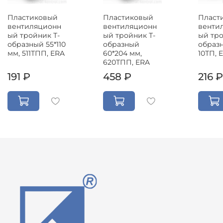
Пластиковый
Пластиковый
Пласт
вентиляционн
вентиляционн
венти
ый тройник Т-
ый тройник Т-
ый тро
образный 55*110
образный
образн
мм, 511ТПП, ERA
60*204 мм,
10ТП, 
620ТПП, ERA
191 ₽
458 ₽
216 ₽