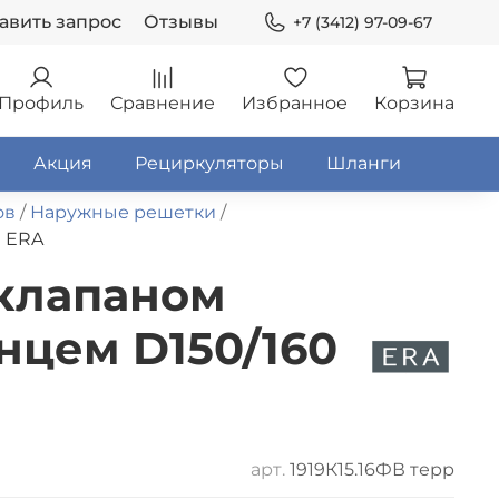
авить запрос
Отзывы
+7 (3412) 97-09-67
Профиль
Сравнение
Избранное
Корзина
Акция
Рециркуляторы
Шланги
ов
Наружные решетки
0 ERA
 клапаном
анцем D150/160
арт.
1919К15.16ФВ терр