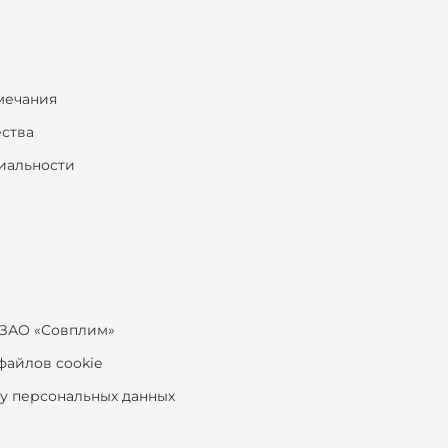
мечания
ества
иальности
ЗАО «Совплим»
файлов cookie
ку персональных данных