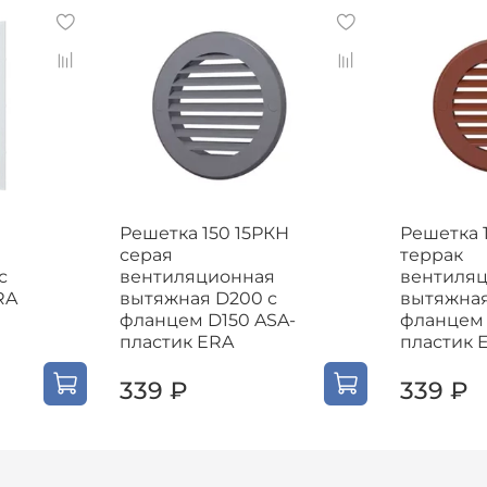
Решетка 150 15РКН
Решетка 
серая
террак
с
вентиляционная
вентиля
RA
вытяжная D200 с
вытяжная
фланцем D150 ASA-
фланцем 
пластик ERA
пластик 
339 ₽
339 ₽