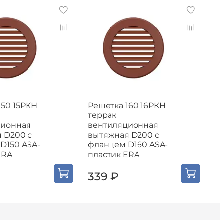
150 15РКН
Решетка 160 16РКН
Р
террак
ционная
вентиляционная
 D200 с
вытяжная D200 с
D150 ASA-
фланцем D160 ASA-
ERA
пластик ERA
339 ₽