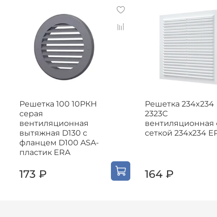
Решетка 100 10РКН
Решетка 234x234
серая
2323С
вентиляционная
вентиляционная 
вытяжная D130 с
сеткой 234х234 E
фланцем D100 ASA-
пластик ERA
173 ₽
164 ₽