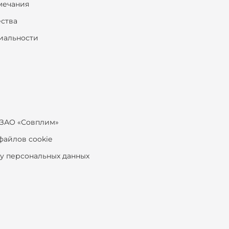
мечания
ества
иальности
ЗАО «Совплим»
файлов cookie
ку персональных данных