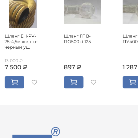
Шланг EH-PV-
Шланг ГПВ-
Шланг
75-4,5м желто-
ПО500 d 125
ПУ400 
черный уц.
13 000 ₽
7 500 ₽
897 ₽
1 287