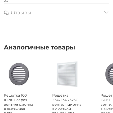
35
Отзывы
Аналогичные товары
Решетка 100
Решетка
Решетк
10РКН серая
234x234 2323С
15РКН
вентиляционна
вентиляционна
венти
я вытяжная
я с сеткой
я выт