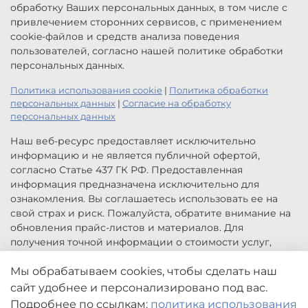
обработку Ваших персональных данных, в том числе с
привлечением сторонних сервисов, с применением
cookie-файлов и средств анализа поведения
пользователей, согласно нашей политике обработки
персональных данных.
Политика использования cookie
|
Политика обработки
персональных данных
|
Согласие на обработку
персональных данных
Наш веб-ресурс предоставляет исключительно
информацию и не является публичной офертой,
согласно Статье 437 ГК РФ. Предоставленная
информация предназначена исключительно для
ознакомления. Вы соглашаетесь использовать ее на
свой страх и риск. Пожалуйста, обратите внимание на
обновления прайс-листов и материалов. Для
получения точной информации о стоимости услуг,
свяжитесь с нами по указанным контактам или для
заказа услуг заполните форму обратной связи.
Мы обрабатываем cookies, чтобы сделать наш
Цены, указанные на сайте приведены как справочная
сайт удобнее и персонализировано под вас.
информация и не являются публичной офертой. Могут
Подробнее по ссылкам:
политика использования