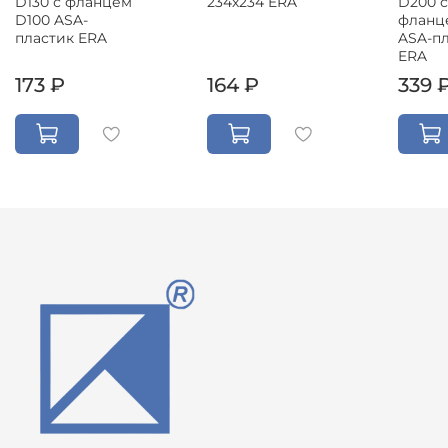
D130 с фланцем
234х234 ERA
D200 с
D100 ASA-
фланц
пластик ERA
ASA-п
ERA
173 ₽
164 ₽
339 