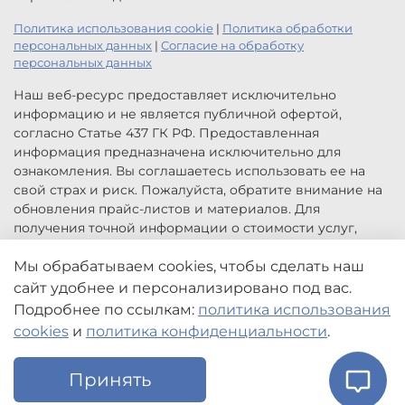
Политика использования cookie
|
Политика обработки
персональных данных
|
Согласие на обработку
персональных данных
Наш веб-ресурс предоставляет исключительно
информацию и не является публичной офертой,
согласно Статье 437 ГК РФ. Предоставленная
информация предназначена исключительно для
ознакомления. Вы соглашаетесь использовать ее на
свой страх и риск. Пожалуйста, обратите внимание на
обновления прайс-листов и материалов. Для
получения точной информации о стоимости услуг,
свяжитесь с нами по указанным контактам или для
заказа услуг заполните форму обратной связи.
Мы обрабатываем cookies, чтобы сделать наш
Цены, указанные на сайте приведены как справочная
сайт удобнее и персонализировано под вас.
информация и не являются публичной офертой. Могут
Подробнее по ссылкам:
политика использования
быть изменены в любое время без предупреждения.
cookies
и
политика конфиденциальности
.
Принять
Главная
Поиск
Корзина
Избранное
Профиль