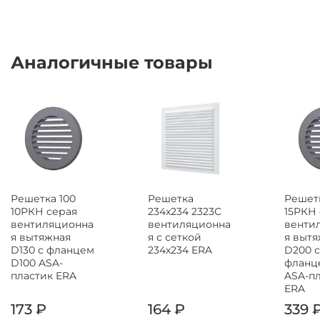
Аналогичные товары
Решетка 100
Решетка
Решетк
10РКН серая
234x234 2323С
15РКН
вентиляционна
вентиляционна
венти
я вытяжная
я с сеткой
я выт
D130 с фланцем
234х234 ERA
D200 с
D100 ASA-
фланц
пластик ERA
ASA-п
ERA
173 ₽
164 ₽
339 