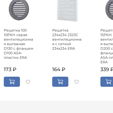
Решетка 100
Решетка
Решетк
10РКН серая
234x234 2323С
15РКН
вентиляционна
вентиляционна
венти
я вытяжная
я с сеткой
я выт
D130 с фланцем
234х234 ERA
D200 с
D100 ASA-
фланц
пластик ERA
ASA-п
ERA
173 ₽
164 ₽
339 