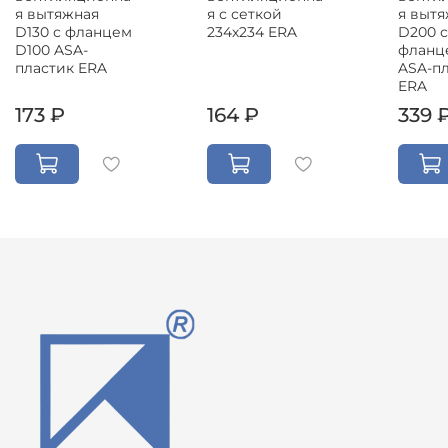
я вытяжная
я с сеткой
я выт
D130 с фланцем
234х234 ERA
D200 с
D100 ASA-
фланц
пластик ERA
ASA-п
ERA
173 ₽
164 ₽
339 