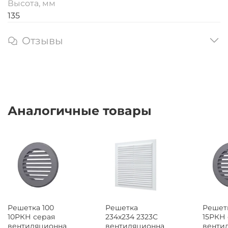
Высота, мм
135
Отзывы
Аналогичные товары
Решетка 100
Решетка
Решетк
10РКН серая
234x234 2323С
15РКН
вентиляционна
вентиляционна
венти