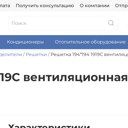
лата
Получить консультацию
О компании
Отпр
Кондиционеры
Отопительное оборудование
делители
Решетки
Решетка 194*194 1919С вентиляц
919С вентиляционная
Характеристики