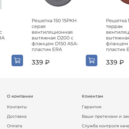
Решетка 150 15РКН
Решетка 
серая
террак
с
вентиляционная
вентиля
RA
вытяжная D200 с
вытяжная
фланцем D150 ASA-
фланцем 
пластик ERA
пластик 
339 ₽
339 ₽
О компании
Клиентам
Контакты
Гарантия
Доставка
Ваши претензии и за
Оплата
Служба контроля кач