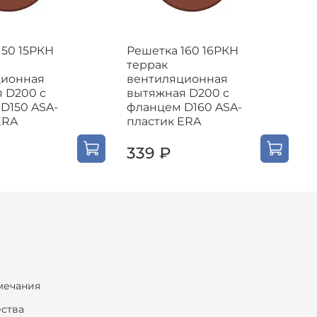
150 15РКН
Решетка 160 16РКН
Р
террак
ционная
вентиляционная
 D200 с
вытяжная D200 с
D150 ASA-
фланцем D160 ASA-
ERA
пластик ERA
339 ₽
мечания
ества