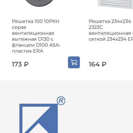
Решетка 100 10РКН
Решетка 234x234
серая
2323С
вентиляционная
вентиляционная 
вытяжная D130 с
сеткой 234х234 E
фланцем D100 ASA-
пластик ERA
173 ₽
164 ₽