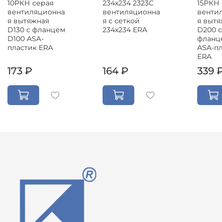
10РКН серая
234x234 2323С
15РКН
вентиляционна
вентиляционна
венти
я вытяжная
я с сеткой
я выт
D130 с фланцем
234х234 ERA
D200 с
D100 ASA-
фланц
пластик ERA
ASA-п
ERA
173 ₽
164 ₽
339 