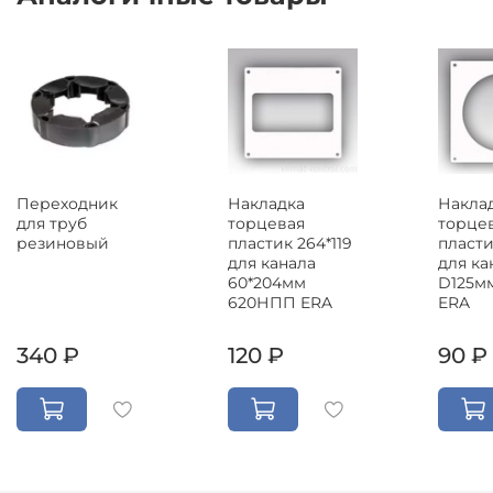
Переходник
Накладка
Накла
для труб
торцевая
торце
резиновый
пластик 264*119
пласти
для канала
для ка
60*204мм
D125м
620НПП ERA
ERA
340 ₽
120 ₽
90 ₽