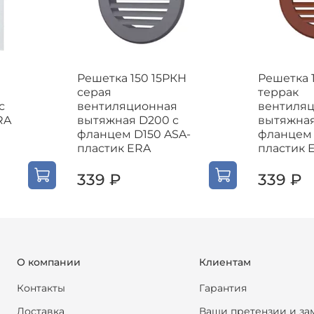
Решетка 150 15РКН
Решетка 
серая
террак
с
вентиляционная
вентиля
RA
вытяжная D200 с
вытяжная
фланцем D150 ASA-
фланцем 
пластик ERA
пластик 
339 ₽
339 ₽
О компании
Клиентам
Контакты
Гарантия
Доставка
Ваши претензии и за