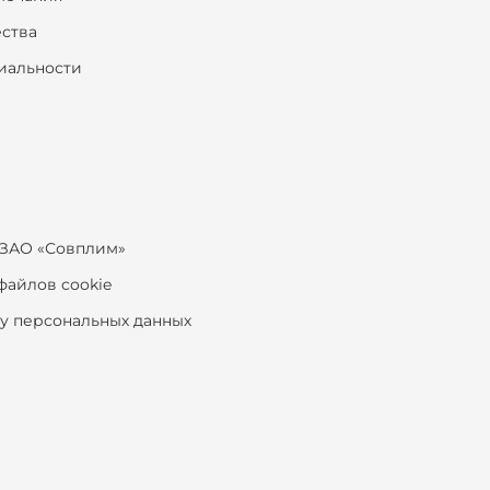
ества
иальности
ЗАО «Совплим»
файлов cookie
ку персональных данных