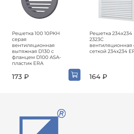
Решетка 100 10РКН
Решетка 234x234
серая
2323С
вентиляционная
вентиляционная 
вытяжная D130 с
сеткой 234х234 E
фланцем D100 ASA-
пластик ERA
173 ₽
164 ₽