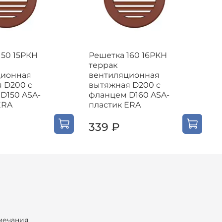
150 15РКН
Решетка 160 16РКН
Р
террак
ционная
вентиляционная
 D200 с
вытяжная D200 с
D150 ASA-
фланцем D160 ASA-
ERA
пластик ERA
339 ₽
мечания