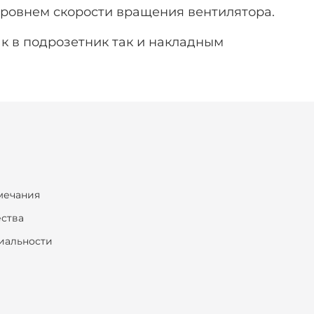
уровнем скорости вращения вентилятора.
к в подрозетник так и накладным
мечания
ества
иальности