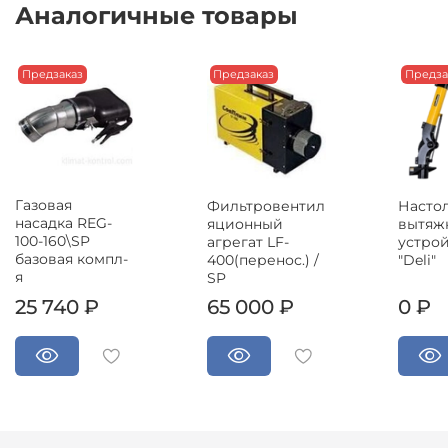
Аналогичные товары
Предзаказ
Предзаказ
Предза
Газовая
Насто
Фильтровентил
насадка REG-
вытяж
яционный
100-160\SP
устро
агрегат LF-
базовая компл-
"Deli"
400(перенос.) /
я
SP
25 740 ₽
65 000 ₽
0 ₽