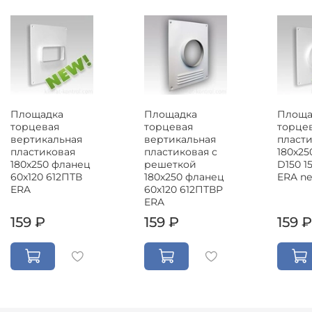
Площадка
Площадка
Площа
торцевая
торцевая
торце
вертикальная
вертикальная
пласти
пластиковая
пластиковая с
180х25
180х250 фланец
решеткой
D150 
60х120 612ПТВ
180х250 фланец
ERA n
ERA
60х120 612ПТВР
ERA
159 ₽
159 ₽
159 ₽