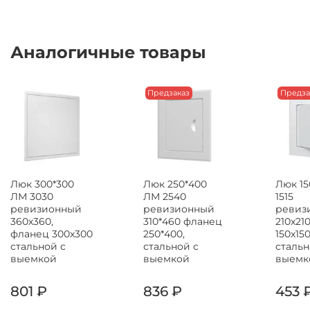
Аналогичные товары
Предзаказ
Предза
Люк 300*300
Люк 250*400
Люк 15
ЛМ 3030
ЛМ 2540
1515
ревизионный
ревизионный
ревиз
360х360,
310*460 фланец
210х21
фланец 300х300
250*400,
150х15
стальной с
стальной с
стальн
выемкой
выемкой
выемк
801 ₽
836 ₽
453 