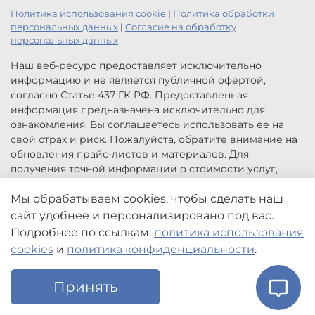
Политика использования cookie
|
Политика обработки
персональных данных
|
Согласие на обработку
персональных данных
Наш веб-ресурс предоставляет исключительно
информацию и не является публичной офертой,
согласно Статье 437 ГК РФ. Предоставленная
информация предназначена исключительно для
ознакомления. Вы соглашаетесь использовать ее на
свой страх и риск. Пожалуйста, обратите внимание на
обновления прайс-листов и материалов. Для
получения точной информации о стоимости услуг,
свяжитесь с нами по указанным контактам или для
заказа услуг заполните форму обратной связи.
Мы обрабатываем cookies, чтобы сделать наш
Цены, указанные на сайте приведены как справочная
сайт удобнее и персонализировано под вас.
информация и не являются публичной офертой. Могут
Подробнее по ссылкам:
политика использования
быть изменены в любое время без предупреждения.
cookies
и
политика конфиденциальности
.
Принять
Главная
Поиск
Корзина
Избранное
Профиль