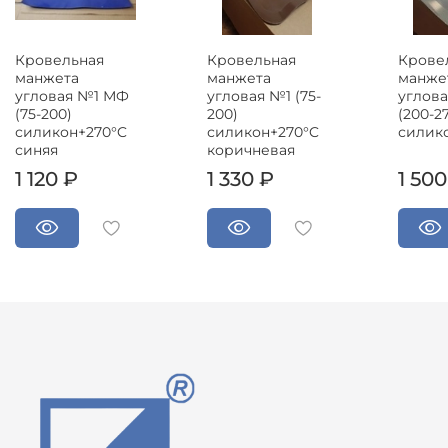
Кровельная
Кровельная
Крове
манжета
манжета
манже
угловая №1 МФ
угловая №1 (75-
углов
(75-200)
200)
(200-2
силикон+270°C
силикон+270°C
силик
синяя
коричневая
1 120 ₽
1 330 ₽
1 500