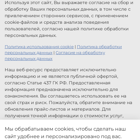
Используя этот сайт, Вы выражаете согласие на сбор и
обработку Ваших персональных данных, в том числе с
привлечением сторонних сервисов, с применением
cookie-файлов и средств анализа поведения
пользователей, согласно нашей политике обработки
персональных данных.
Политика использования cookie
|
Политика обработки
персональных данных
|
Согласие на обработку
персональных данных
Наш веб-ресурс предоставляет исключительно
информацию и не является публичной офертой,
согласно Статье 437 ГК РФ. Предоставленная
информация предназначена исключительно для
ознакомления. Вы соглашаетесь использовать ее на
свой страх и риск. Пожалуйста, обратите внимание на
обновления прайс-листов и материалов. Для
получения точной информации о стоимости услуг,
свяжитесь с нами по указанным контактам или для
Мы обрабатываем cookies, чтобы сделать наш
заказа услуг заполните форму обратной связи.
Цены, указанные на сайте приведены как справочная
сайт удобнее и персонализировано под вас.