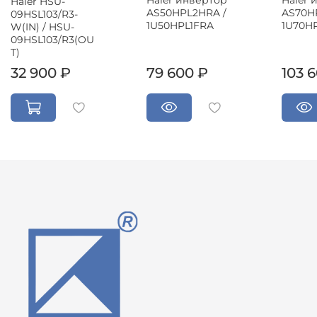
Haier HSU-
AS50HPL2HRA /
AS70H
09HSL103/R3-
1U50HPL1FRA
1U70H
W(IN) / HSU-
09HSL103/R3(OU
T)
32 900 ₽
79 600 ₽
103 