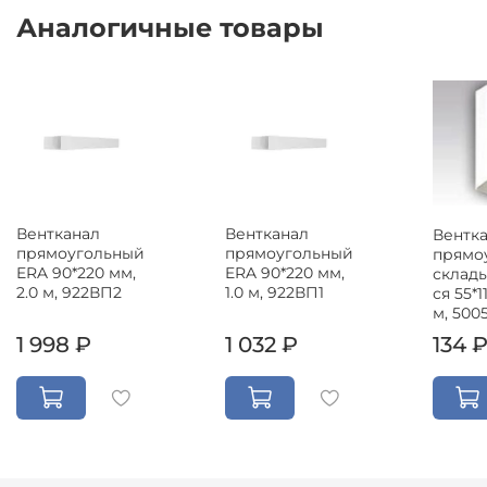
Аналогичные товары
Вентканал
Вентканал
Вентк
прямоугольный
прямоугольный
прямо
ERA 90*220 мм,
ERA 90*220 мм,
склад
2.0 м, 922ВП2
1.0 м, 922ВП1
ся 55*1
м, 5005
1 998 ₽
1 032 ₽
134 