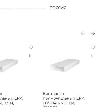
РОССИЯ
л
Вентканал
В
ольный ERA
прямоугольный ERA
, 0.5 м,
60*204 мм, 1.0 м,
6