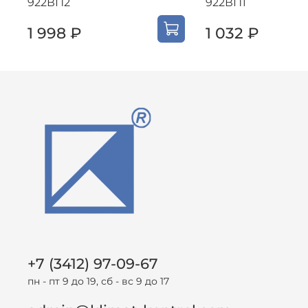
922ВП2
922ВП1
1 998 ₽
1 032 ₽
+7 (3412) 97-09-67
пн - пт 9 до 19, сб - вс 9 до 17