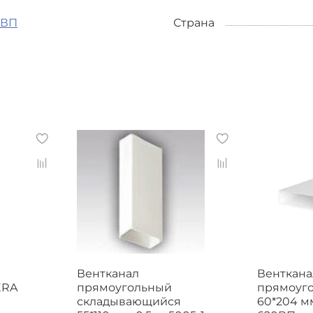
ВП
Страна
Вентканал
Венткана
ERA
прямоугольный
прямоуг
складывающийся
60*204 мм