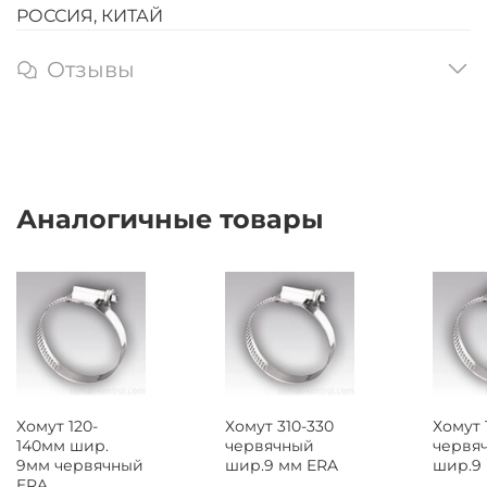
РОССИЯ, КИТАЙ
Отзывы
Аналогичные товары
Хомут 120-
Хомут 310-330
Хомут 
140мм шир.
червячный
червя
9мм червячный
шир.9 мм ERA
шир.9
ERA