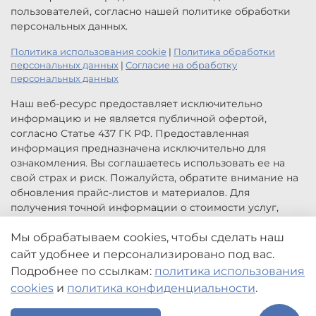
пользователей, согласно нашей политике обработки
персональных данных.
Политика использования cookie
|
Политика обработки
персональных данных
|
Согласие на обработку
персональных данных
Наш веб-ресурс предоставляет исключительно
информацию и не является публичной офертой,
согласно Статье 437 ГК РФ. Предоставленная
информация предназначена исключительно для
ознакомления. Вы соглашаетесь использовать ее на
свой страх и риск. Пожалуйста, обратите внимание на
обновления прайс-листов и материалов. Для
получения точной информации о стоимости услуг,
свяжитесь с нами по указанным контактам или для
заказа услуг заполните форму обратной связи.
Мы обрабатываем cookies, чтобы сделать наш
Цены, указанные на сайте приведены как справочная
сайт удобнее и персонализировано под вас.
информация и не являются публичной офертой. Могут
Подробнее по ссылкам:
политика использования
быть изменены в любое время без предупреждения.
cookies
и
политика конфиденциальности
.