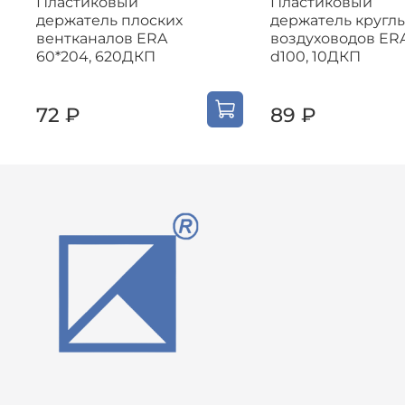
Пластиковый
Пластиковый
держатель плоских
держатель кругл
вентканалов ERA
воздуховодов ER
60*204, 620ДКП
d100, 10ДКП
72 ₽
89 ₽