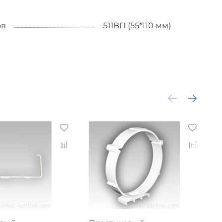
ов
511ВП (55*110 мм)