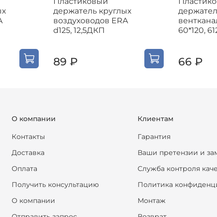
Пластиковый
Пластик
ых
держатель круглых
держател
A
воздуховодов ERA
венткана
d125, 12,5ДКП
60*120, 6
89 ₽
66 ₽
О компании
Клиентам
Контакты
Гарантия
Доставка
Ваши претензии и за
Оплата
Служба контроля кач
Получить консультацию
Политика конфиденц
О компании
Монтаж
Отправить запрос
Возврат