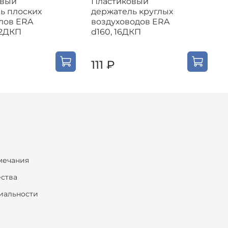
овый
Пластиковый
ь плоских
держатель круглых
д
лов ERA
воздуховодов ERA
в
12ДКП
d160, 16ДКП
у
d
111 ₽
мечания
ества
иальности