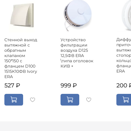
Диффу
Стенной выход
Устройство
прито
вытяжной с
фильтрации
вытяж
обратным
воздуха D125
стопо
клапаном
12,5ФВ ERA
кольц
150*150 с
\типа оголовок
фланц
фланцем D100
КИВ +
ERA
1515К10ФВ Ivory
ERA
527 ₽
999 ₽
200 