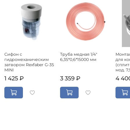
Сифон с
Труба медная 1/4"
Монта
гидромеханическим
6,35*0,6*15000 мм
для к
затвором Rexfaber G-35
(сплит
MINI
мод. 7,
1 425 ₽
3 359 ₽
4 40