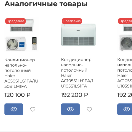
Аналогичные товары
Предзаказ
Предзаказ
Предза
Кондиционер
Конди
Кондиционер
напольно-
наполь
напольно-
потолочный
потол
потолочный
Haier
Haier
Haier
AC105S1LH1FA/1
AC105S
AC50S1LG1FA/1U
U105S1LS1FA
U105S1
50S1LM1FA
120 100 ₽
192 200 ₽
192 