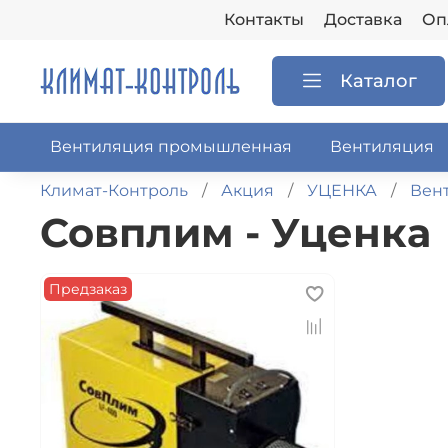
Контакты
Доставка
Оп
Каталог
Вентиляция промышленная
Вентиляция
Климат-Контроль
Акция
УЦЕНКА
Вен
Совплим - Уценка
Предзаказ