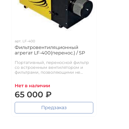
арт.
LF-400
Фильтровентиляционный
агрегат LF-400(перенос.) / SP
Портативный, переносной фильтр
со встроенным вентилятором и
фильтрами, позволяющими не...
Нет в наличии
65 000 ₽
Предзаказ